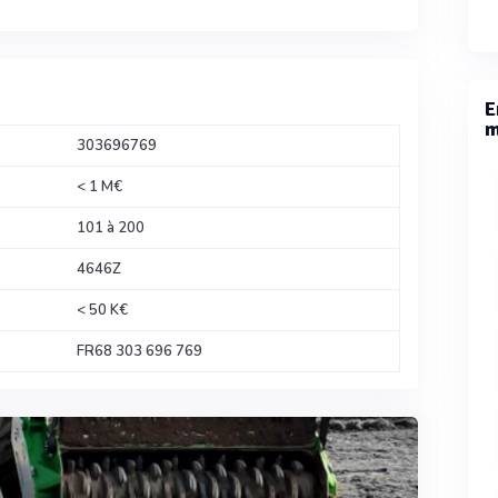
E
m
303696769
< 1 M€
101 à 200
4646Z
< 50 K€
FR68 303 696 769