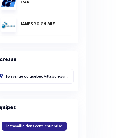
CAR
IANESCO CHIMIE
dresse
16 avenue du quebec
Villebon-sur-yvette
91140
France
quipes
Je travaille dans cette entreprise