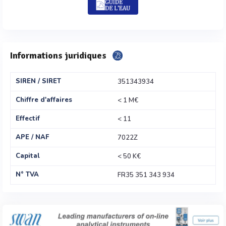
Informations juridiques
SIREN / SIRET
351343934
Chiffre d'affaires
< 1 M€
Effectif
< 11
APE / NAF
7022Z
Capital
< 50 K€
N° TVA
FR35 351 343 934