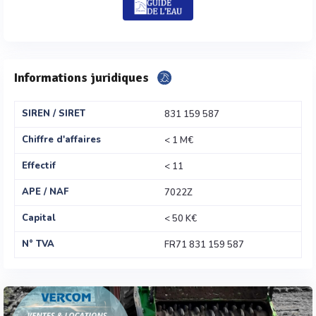
Informations juridiques
SIREN / SIRET
831 159 587
Chiffre d'affaires
< 1 M€
Effectif
< 11
APE / NAF
7022Z
Capital
< 50 K€
N° TVA
FR71 831 159 587