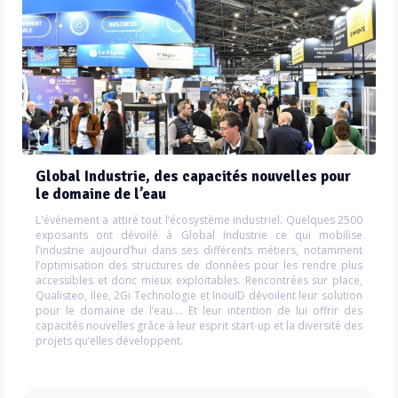
Global Industrie, des capacités nouvelles pour
le domaine de l’eau
L'événement a attiré tout l’écosystème industriel. Quelques 2500
exposants ont dévoilé à Global Industrie ce qui mobilise
l’industrie aujourd’hui dans ses différents métiers, notamment
l’optimisation des structures de données pour les rendre plus
accessibles et donc mieux exploitables. Rencontrées sur place,
Qualisteo, Ilee, 2Gi Technologie et InouID dévoilent leur solution
pour le domaine de l’eau…. Et leur intention de lui offrir des
capacités nouvelles grâce à leur esprit start-up et la diversité des
projets qu’elles développent.