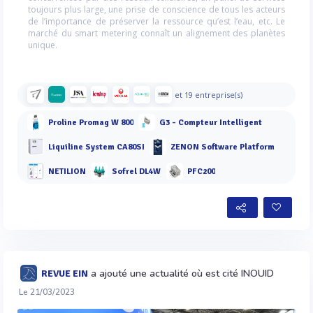
toujours plus large, une prise de conscience de tous les acteurs
de l’importance de préserver la ressource qu’est l’eau, etc. Le
marché du smart metering connaît un alignement des planètes
unique.
et 19 entreprise(s)
Proline Promag W 800
G3 - Compteur Intelligent
Liquiline System CA80SI
ZENON Software Platform
NETILION
Sofrel DL4W
PFC200
a ajouté une actualité où est cité INOUID
REVUE EIN
Le 21/03/2023