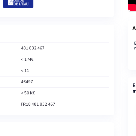
A
481 832 467
< 1 M€
< 11
4649Z
E
m
< 50 K€
FR18 481 832 467