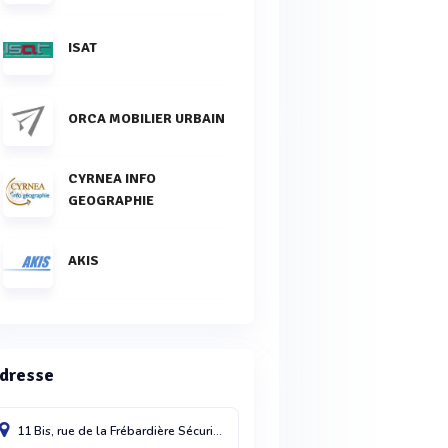
ISAT
ORCA MOBILIER URBAIN
CYRNEA INFO
GEOGRAPHIE
AKIS
dresse
11 Bis, rue de la Frébardière Sécuriparc - Cellule n°3
Cesson Sévigné
35510