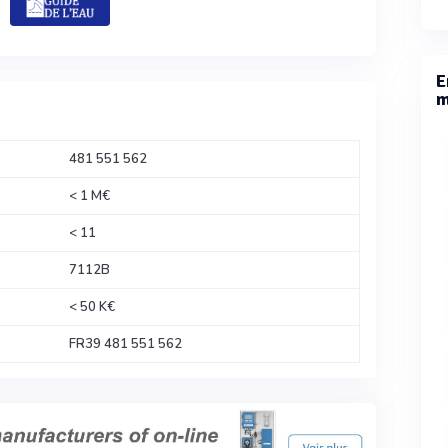
E
m
481 551 562
< 1 M€
< 11
7112B
< 50 K€
FR39 481 551 562