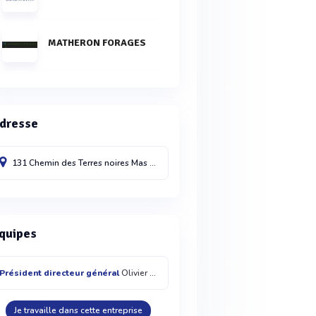
MATHERON FORAGES
dresse
131 Chemin des Terres noires Mas de Saint Jean
Lattes
34970
quipes
Président directeur général
Olivier DUSOTOIT
Je travaille dans cette entreprise