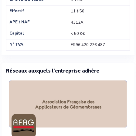
< 1 M€
Effectif
11 à 50
APE / NAF
4312A
Capital
< 50 K€
N° TVA
FR96 420 276 487
Réseaux auxquels l'entreprise adhère