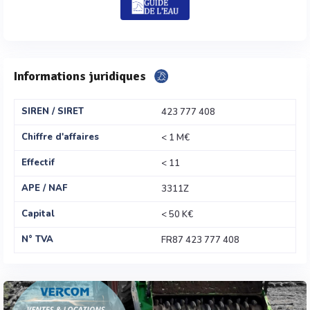
Informations juridiques
SIREN / SIRET
423 777 408
Chiffre d'affaires
< 1 M€
Effectif
< 11
APE / NAF
3311Z
Capital
< 50 K€
N° TVA
FR87 423 777 408