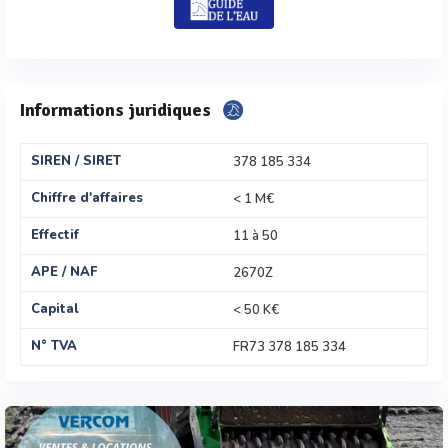
Informations juridiques
SIREN / SIRET
378 185 334
Chiffre d'affaires
< 1 M€
Effectif
11 à 50
APE / NAF
2670Z
Capital
< 50 K€
N° TVA
FR73 378 185 334