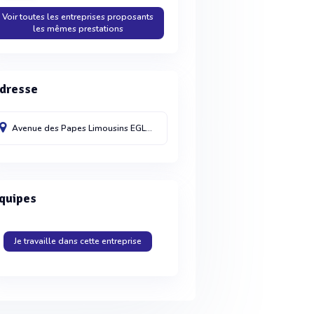
Voir toutes les entreprises proposants
les mêmes prestations
dresse
Avenue des Papes Limousins
EGLETONS
19300
France
quipes
Je travaille dans cette entreprise