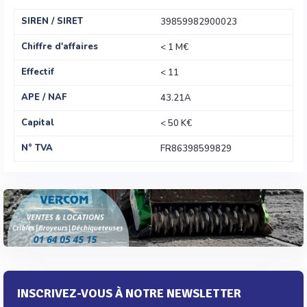
SIREN / SIRET
39859982900023
Chiffre d'affaires
< 1 M€
Effectif
< 11
APE / NAF
43.21A
Capital
< 50 K€
N° TVA
FR86398599829
INSCRIVEZ-VOUS À NOTRE NEWSLETTER