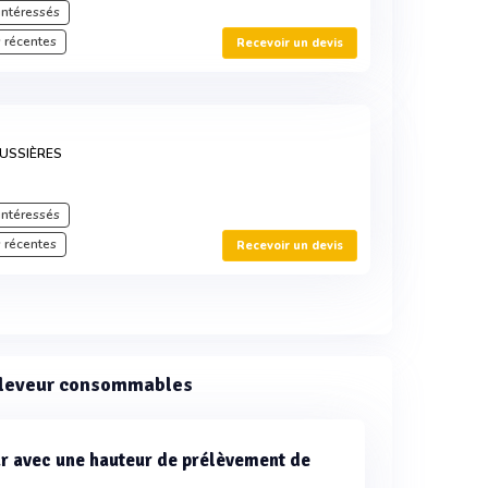
intéressés
 récentes
Recevoir un devis
USSIÈRES
intéressés
 récentes
Recevoir un devis
réleveur consommables
r avec une hauteur de prélèvement de