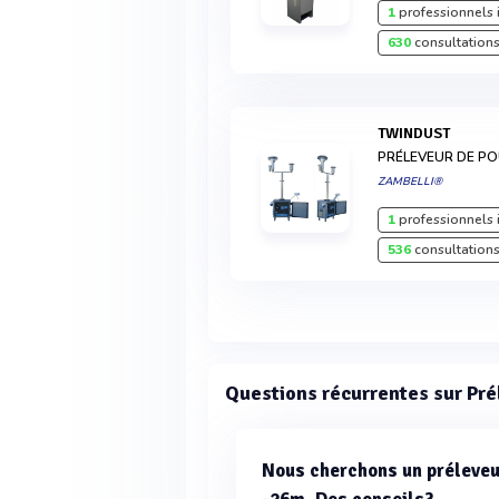
1
professionnels 
630
consultations
TWINDUST
PRÉLEVEUR DE PO
ZAMBELLI®
1
professionnels 
536
consultations
Questions récurrentes sur P
Nous cherchons un préleveu