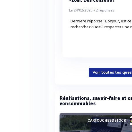
-26m. Des conseils?
Le 24/02/2023 -
2
réponses
Dernière réponse : Bonjour, est ce
recherchez? Doit-il respecter une n
Voir toutes les que
Réalisations, savoir-faire et c
consommables
CARTOUCHESDSTOCK