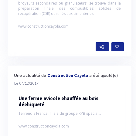
broyeurs secondaires ou granulateurs, se trouve dans la
préparation finale des combustibles solides de
récupération (CSR) destinés aux cimenteries.
www.constructioncayola.com
Une actualité de
a été ajouté(e)
Construction Cayola
Le 04/12/2017
Une ferme avicole chauffée au bois
déchiqueté
Terrendis France, filiale du groupe RYB spécial...
www.constructioncayola.com