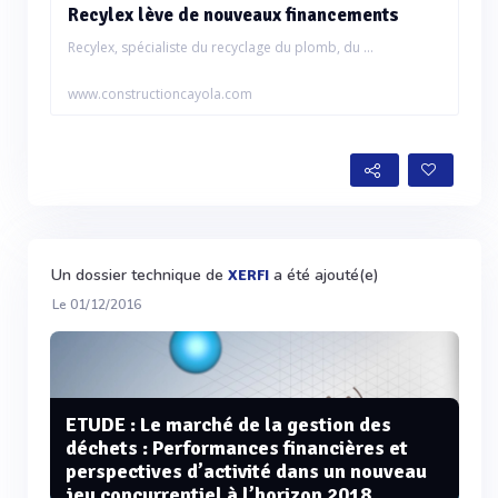
Recylex lève de nouveaux financements
Recylex, spécialiste du recyclage du plomb, du ...
www.constructioncayola.com
Un dossier technique de
a été ajouté(e)
XERFI
Le 01/12/2016
ETUDE : Le marché de la gestion des
déchets : Performances financières et
perspectives d’activité dans un nouveau
jeu concurrentiel à l’horizon 2018