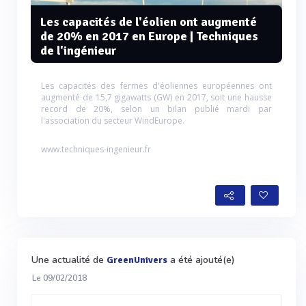
Les capacités de l'éolien ont augmenté
de 20% en 2017 en Europe | Techniques
de l'ingénieur
Les capacités des fermes d'éoliennes européennes ont
augmenté de 15,7 gigawatts (GW) en 2017, soit une hausse
record de 20%, selon un bilan publié mardi par
l'association du secteur WindEurope.
www.techniques-ingenieur.fr
Une actualité de
a été ajouté(e)
GreenUnivers
Le 09/02/2018