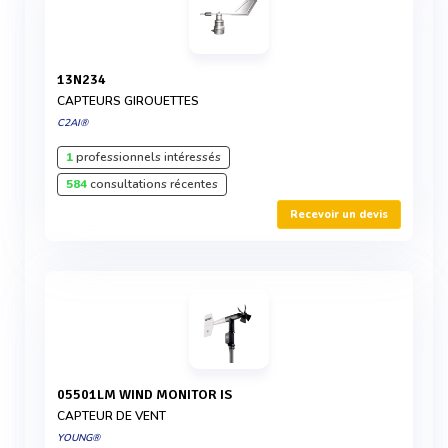
13N234
CAPTEURS GIROUETTES
C2AI®
1
professionnels intéressés
584
consultations récentes
Recevoir un devis
05501LM WIND MONITOR IS
CAPTEUR DE VENT
YOUNG®