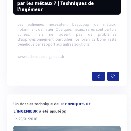
par les métaux ? | Techniques de
l'ingénieur
Les éoliennes nécessitent beaucoup de métaux,
notamment de l'acier. Quelques métaux rares sont parfois
utilisés, mais ne posent pas de problèmes
d'approvisionnement particulier. Le bilan carbone reste
bénéfique par rapport aux autres solutions.
www.techniques-ingenieur.fr
Un dossier technique de
TECHNIQUES DE
a été ajouté(e)
L'INGENIEUR
Le 25/01/2018