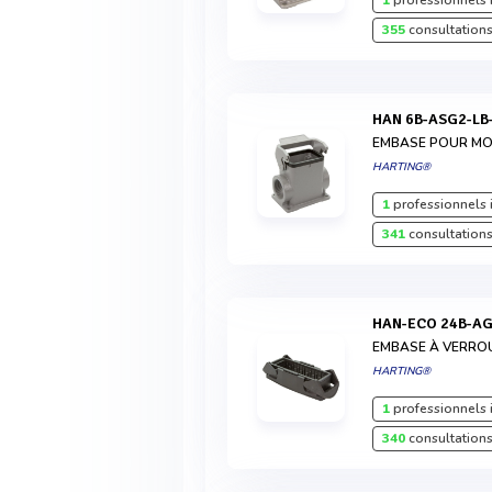
1
professionnels 
355
consultations
HAN 6B-ASG2-L
EMBASE POUR MON
HARTING®
1
professionnels 
341
consultations
HAN-ECO 24B-A
EMBASE À VERRO
HARTING®
1
professionnels 
340
consultations