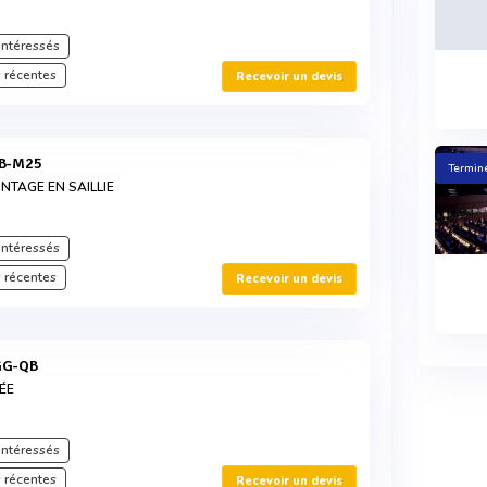
intéressés
 récentes
Recevoir un devis
LB-M25
Terminé
TAGE EN SAILLIE
intéressés
 récentes
Recevoir un devis
GG-QB
ÉE
intéressés
 récentes
Recevoir un devis