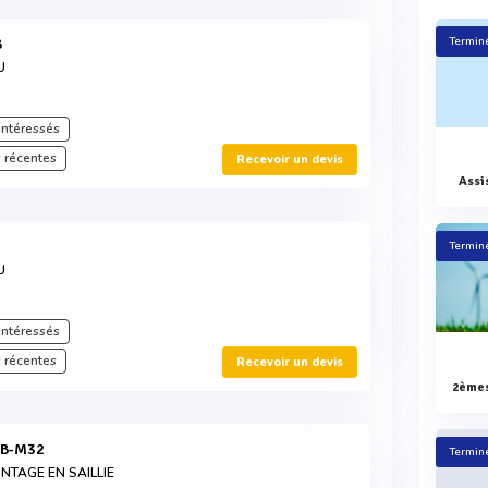
Terminé
B
U
intéressés
 récentes
Recevoir un devis
Assi
B
Terminé
U
intéressés
 récentes
Recevoir un devis
QB-M32
Terminé
TAGE EN SAILLIE