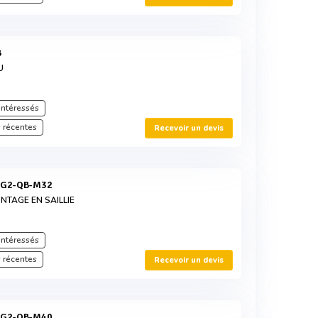
B
U
intéressés
 récentes
Recevoir un devis
SG2-QB-M32
TAGE EN SAILLIE
intéressés
 récentes
Recevoir un devis
SG2-QB-M40