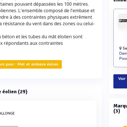
rtaines pouvant dépassées les 100 mètres.
oliennes. L'ensemble composé de l'embase et
pondre à des contraintes physiques extrêment
 résistance du vent dans des zones ou celui-
 béton et les tubes du mât élolien sont
aux répondants aux contraintes
Se
Dema
Pose
is pour : Mat et embase éolien
Voir
e éolien (29)
Marqu
(3)
 ALLONGE