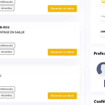
intéressés
 récentes
Recevoir un devis
QB-M32
TAGE EN SAILLIE
intéressés
 récentes
Recevoir un devis
Profe
B
U
intéressés
 récentes
Recevoir un devis
Confé