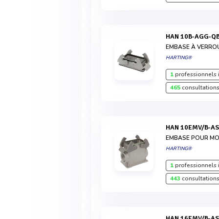
HAN 10B-AGG-Q
EMBASE À VERRO
HARTING®
1
professionnels 
465
consultations
HAN 10EMV/B-A
EMBASE POUR MON
HARTING®
1
professionnels 
443
consultations
HAN 16EMV/B-A