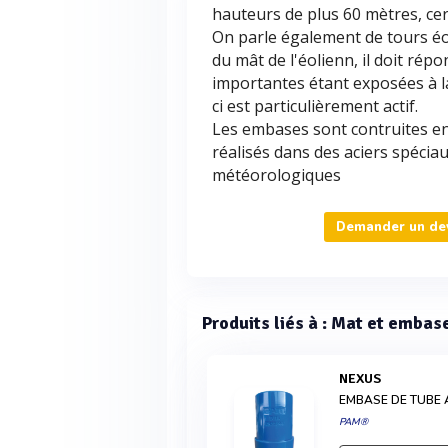
hauteurs de plus 60 mètres, ce
On parle également de tours é
du mât de l'éolienn, il doit ré
importantes étant exposées à la
ci est particulièrement actif.
Les embases sont contruites en
réalisés dans des aciers spéci
météorologiques
Demander un dev
Produits liés à : Mat et embas
NEXUS
EMBASE DE TUBE
PAM®