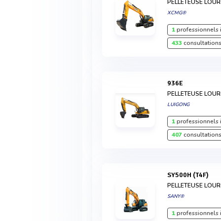
PELLETEUSE LOU
XCMG®
1
professionnels 
433
consultations
936E
PELLETEUSE LOU
LUIGONG
1
professionnels 
407
consultations
SY500H (T4F)
PELLETEUSE LOU
SANY®
1
professionnels 