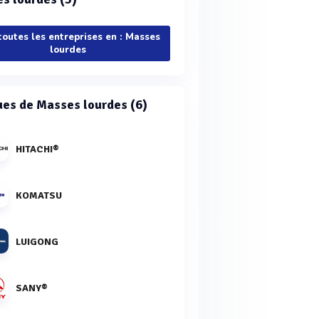
toutes les entreprises en : Masses
lourdes
es de Masses lourdes (6)
HITACHI®
KOMATSU
LUIGONG
SANY®