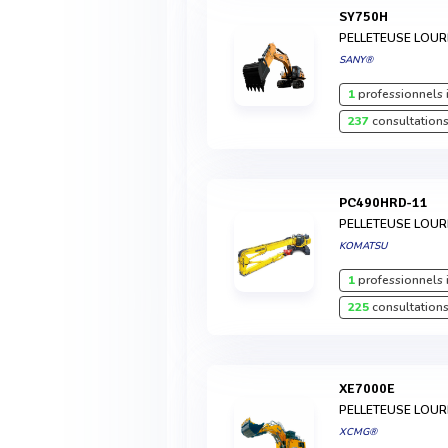
SY750H
PELLETEUSE LOU
SANY®
1
professionnels 
237
consultations
PC490HRD-11
PELLETEUSE LOU
KOMATSU
1
professionnels 
225
consultations
XE7000E
PELLETEUSE LOU
XCMG®