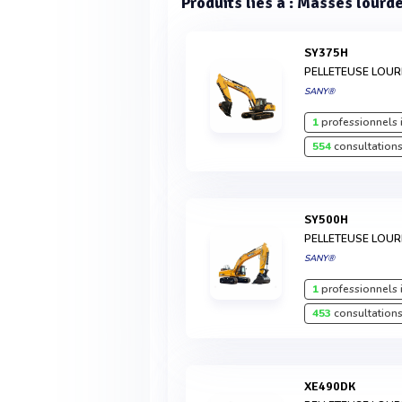
Produits liés à : Masses lourd
SY375H
PELLETEUSE LOU
SANY®
1
professionnels 
554
consultations
SY500H
PELLETEUSE LOU
SANY®
1
professionnels 
453
consultations
XE490DK