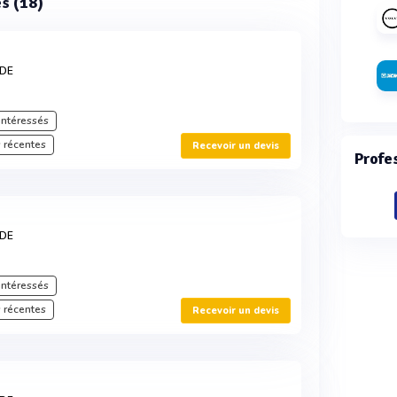
es (18)
RDE
intéressés
 récentes
Recevoir un devis
Profe
RDE
intéressés
 récentes
Recevoir un devis