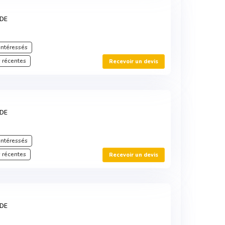
RDE
intéressés
 récentes
Recevoir un devis
RDE
intéressés
 récentes
Recevoir un devis
RDE