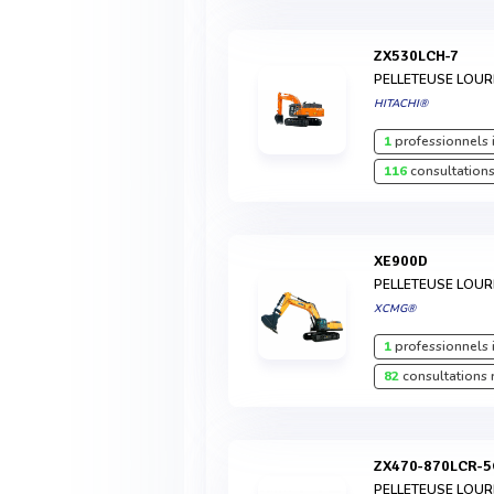
ZX530LCH-7
PELLETEUSE LOU
HITACHI®
1
professionnels 
116
consultations
XE900D
PELLETEUSE LOU
XCMG®
1
professionnels 
82
consultations 
ZX470-870LCR-
PELLETEUSE LOU