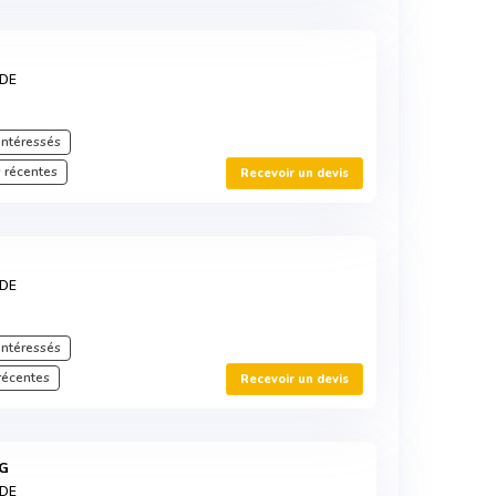
RDE
intéressés
 récentes
Recevoir un devis
RDE
intéressés
récentes
Recevoir un devis
5G
RDE