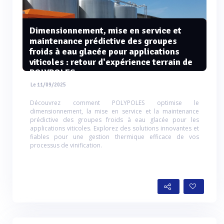
Dimensionnement, mise en service et
maintenance prédictive des groupes
froids à eau glacée pour applications
viticoles : retour d'expérience terrain de
POLYPOLES
Le 11/09/2025
Découvrez comment POLYPOLES optimise le
dimensionnement, la mise en service et la maintenance
prédictive des groupes froids à eau glacée pour les
applications viticoles. Explorez des solutions innovantes et
fiables pour une gestion thermique efficace de vos
processus de vinification.