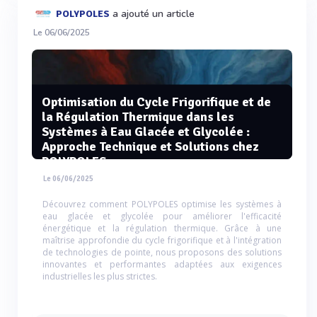
a ajouté un article
POLYPOLES
Le 06/06/2025
Optimisation du Cycle Frigorifique et de
la Régulation Thermique dans les
Systèmes à Eau Glacée et Glycolée :
Approche Technique et Solutions chez
POLYPOLES
Le 06/06/2025
Découvrez comment POLYPOLES optimise les systèmes à
eau glacée et glycolée pour améliorer l'efficacité
énergétique et la régulation thermique. Grâce à une
maîtrise approfondie du cycle frigorifique et à l'intégration
de technologies de pointe, nous proposons des solutions
innovantes et performantes adaptées aux exigences
industrielles les plus strictes.