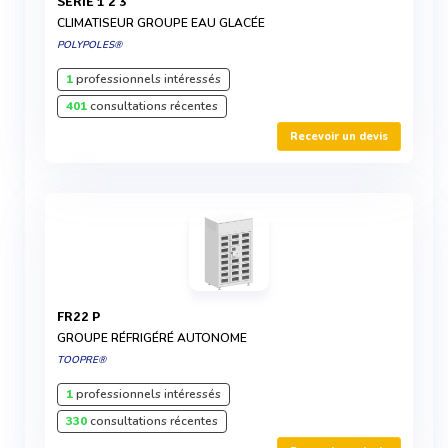
SÉRIE 1 2 3
CLIMATISEUR GROUPE EAU GLACÉE
POLYPOLES®
1
professionnels intéressés
401
consultations récentes
Recevoir un devis
FR22 P
GROUPE RÉFRIGÉRÉ AUTONOME
TOOPRE®
1
professionnels intéressés
330
consultations récentes