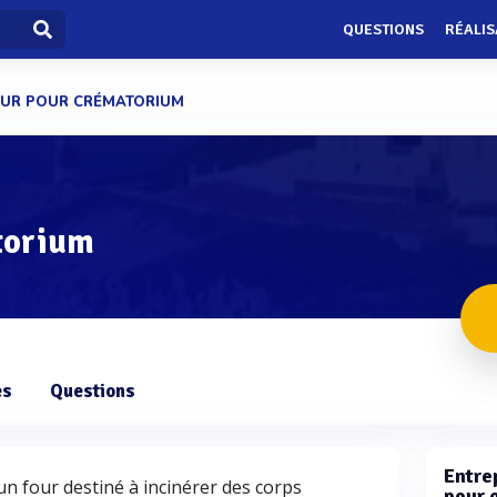
QUESTIONS
RÉALIS
UR POUR CRÉMATORIUM
torium
es
Questions
Entrep
n four destiné à incinérer des corps
pour 