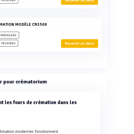
 récentes
Recevoir un devis
RÉMATION MODÈLE CR1500
intéressés
 récentes
Recevoir un devis
ur pour crématorium
nt les fours de crémation dans les
crémation modernes fonctionnent