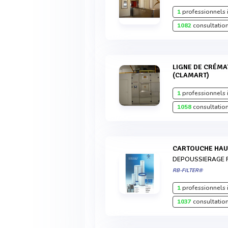
1
professionnels 
1082
consultation
LIGNE DE CRÉMATION MODÈLE CR2000XL
(CLAMART)
1
professionnels 
1058
consultation
CARTOUCHE HA
DEPOUSSIERAGE 
RB-FILTER®
1
professionnels 
1037
consultation