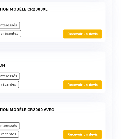
intéressés
s récentes
Recevoir un devis
ION
intéressés
 récentes
Recevoir un devis
intéressés
 récentes
Recevoir un devis