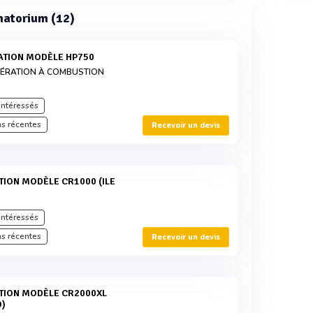
ématorium (12)
RATION MODÈLE HP750
INÉRATION À COMBUSTION
intéressés
s récentes
Recevoir un devis
intéressés
s récentes
Recevoir un devis
D)