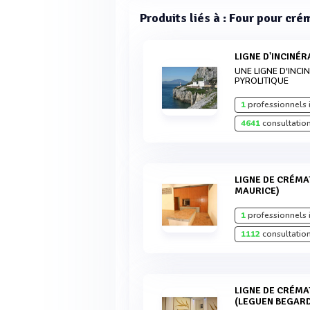
Produits liés à : Four pour cr
LIGNE D'INCINÉ
UNE LIGNE D'INC
PYROLITIQUE
1
professionnels 
4641
consultation
LIGNE DE CRÉMATION MODÈLE CR1000 (ILE
MAURICE)
1
professionnels 
1112
consultation
LIGNE DE CRÉMATION MODÈLE CR2000XL
(LEGUEN BEGAR