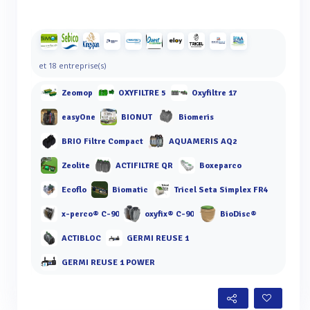
et 18 entreprise(s)
Zeomop
OXYFILTRE 5
Oxyfiltre 17
easyOne
BIONUT
Biomeris
BRIO Filtre Compact
AQUAMERIS AQ2
Zeolite
ACTIFILTRE QR
Boxeparco
Ecoflo
Biomatic
Tricel Seta Simplex FR4
x-perco® C-90
oxyfix® C-90
BioDisc®
ACTIBLOC
GERMI REUSE 1
GERMI REUSE 1 POWER