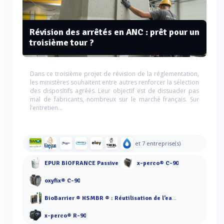
Révision des arrêtés en ANC : prêt pour un
troisième tour ?
Dans ce troisième projet de révision de la réglementation,
les ministères souhaitent entre autres renforcer la sélection
des dispositifs agréés. Leur objectif est de dissuader pas
mal de fabricants, nombreux sur le marché français. Sur
l’entretien...
et 7 entreprise(s)
EPUR BIOFRANCE Passive
x-perco® C-90
oxyfix® C-90
BioBarrier ® HSMBR ® : Réutilisation de l’eau à forte charge
x-perco® R-90