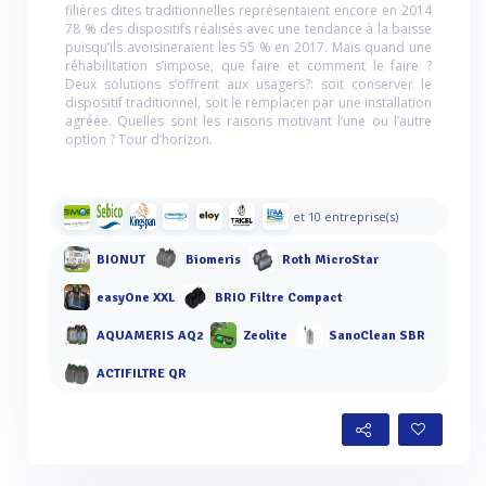
filières dites traditionnelles représentaient encore en 2014
78 % des dispositifs réalisés avec une tendance à la baisse
puisqu’ils avoisineraient les 55 % en 2017. Mais quand une
réhabilitation s’impose, que faire et comment le faire ?
Deux solutions s’offrent aux usagers?: soit conserver le
dispositif traditionnel, soit le remplacer par une installation
agréée. Quelles sont les raisons motivant l’une ou l’autre
option ? Tour d’horizon.
et 10 entreprise(s)
BIONUT
Biomeris
Roth MicroStar
easyOne XXL
BRIO Filtre Compact
AQUAMERIS AQ2
Zeolite
SanoClean SBR
ACTIFILTRE QR