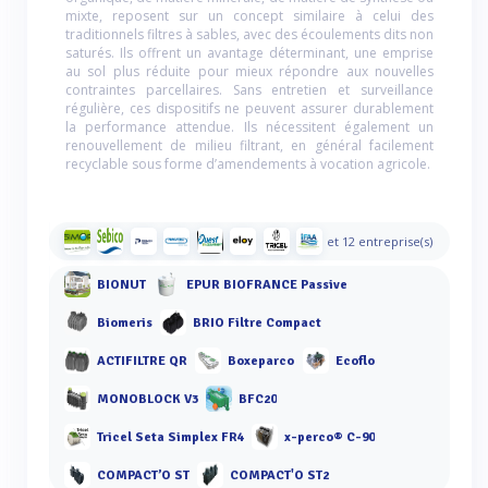
mixte, reposent sur un concept similaire à celui des
traditionnels filtres à sables, avec des écoulements dits non
saturés. Ils offrent un avantage déterminant, une emprise
au sol plus réduite pour mieux répondre aux nouvelles
contraintes parcellaires. Sans entretien et surveillance
régulière, ces dispositifs ne peuvent assurer durablement
la performance attendue. Ils nécessitent également un
renouvellement de milieu filtrant, en général facilement
recyclable sous forme d’amendements à vocation agricole.
et 12 entreprise(s)
BIONUT
EPUR BIOFRANCE Passive
Biomeris
BRIO Filtre Compact
ACTIFILTRE QR
Boxeparco
Ecoflo
MONOBLOCK V3
BFC20
Tricel Seta Simplex FR4
x-perco® C-90
COMPACT’O ST
COMPACT'O ST2