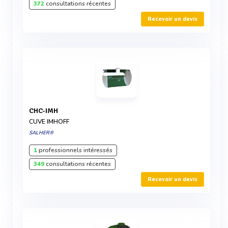
372
consultations récentes
Recevoir un devis
CHC-IMH
CUVE IMHOFF
SALHER®
1
professionnels intéressés
349
consultations récentes
Recevoir un devis