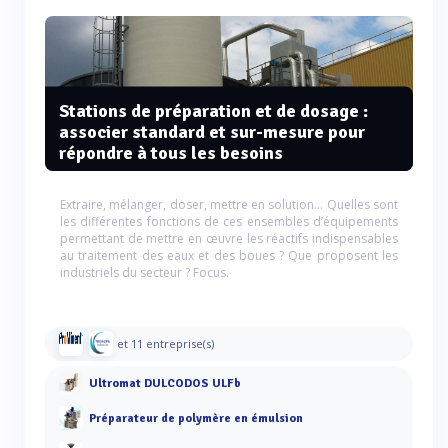
Stations de préparation et de dosage :
associer standard et sur-mesure pour
répondre à tous les besoins
Extraire, mélanger, doser, mettre en solution… Quelles sont
les différentes fonctions de ces ensembles d’équipements
permettant de mettre en œuvre les réactifs indispensables
au traitement des eaux et des boues ? Que proposent les
industriels du secteur ? Focus.
et 11 entreprise(s)
Ultromat DULCODOS ULFb
Préparateur de polymère en émulsion