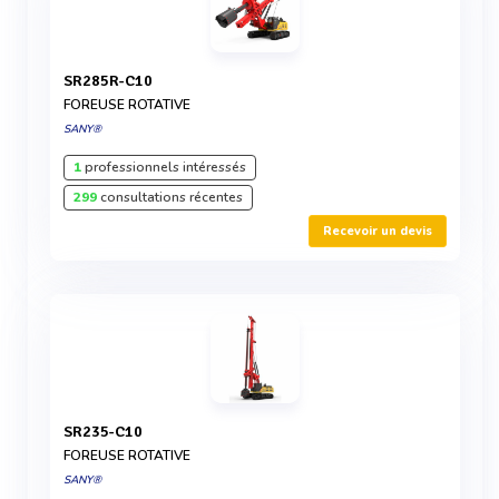
SR285R-C10
FOREUSE ROTATIVE
SANY®
1
professionnels intéressés
299
consultations récentes
Recevoir un devis
SR235-C10
FOREUSE ROTATIVE
SANY®