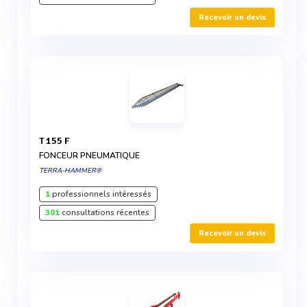
Recevoir un devis
T 155 F
FONCEUR PNEUMATIQUE
TERRA-HAMMER®
1
professionnels intéressés
301
consultations récentes
Recevoir un devis