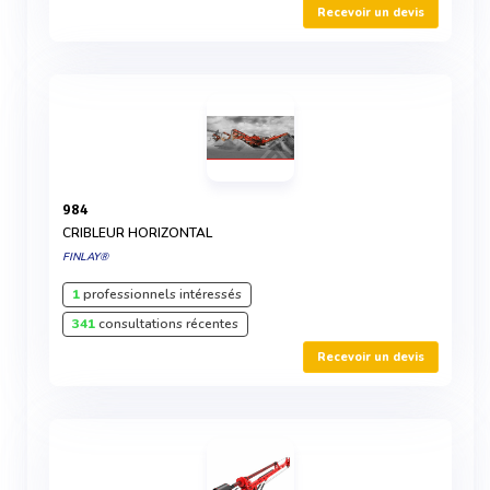
Recevoir un devis
984
CRIBLEUR HORIZONTAL
FINLAY®
1
professionnels intéressés
341
consultations récentes
Recevoir un devis