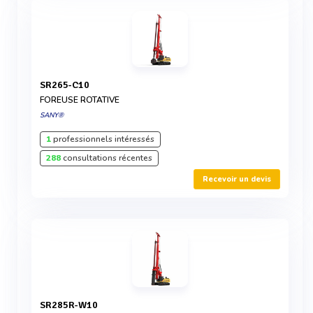
SR265-C10
FOREUSE ROTATIVE
SANY®
1
professionnels intéressés
288
consultations récentes
Recevoir un devis
SR285R-W10