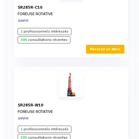
SR285R-C10
FOREUSE ROTATIVE
SANY®
1
professionnels intéressés
305
consultations récentes
Recevoir un devis
SR285R-W10
FOREUSE ROTATIVE
SANY®
1
professionnels intéressés
303
consultations récentes