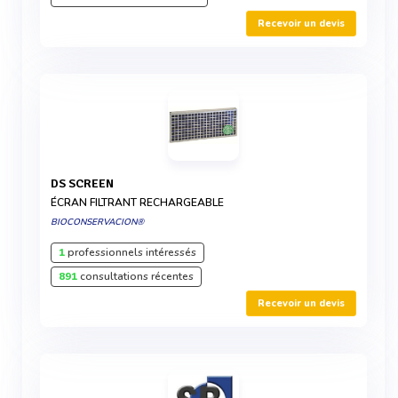
Recevoir un devis
DS SCREEN
ÉCRAN FILTRANT RECHARGEABLE
BIOCONSERVACION®
1
professionnels intéressés
891
consultations récentes
Recevoir un devis