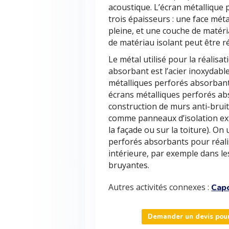
acoustique. L’écran métalliqu
trois épaisseurs : une face méta
pleine, et une couche de matéri
de matériau isolant peut être ré
Le métal utilisé pour la réalisa
absorbant est l’acier inoxydable
métalliques perforés absorbants,
écrans métalliques perforés ab
construction de murs anti-bruit
comme panneaux d’isolation ext
la façade ou sur la toiture). On
perforés absorbants pour réalis
intérieure, par exemple dans les
bruyantes.
Autres activités connexes :
Cap
Demander un devis pour