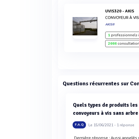
UVIS320 - AKIS
CONVOYEUR À VI
AKIS®
1
professionnels 
2666
consultation
Questions récurrentes sur Co
Quels types de produits les
convoyeurs à vis sans arbre
Le 15/06/2021 -
1
réponse
F.A.Q
Dernière réponse : Aussi appelés v