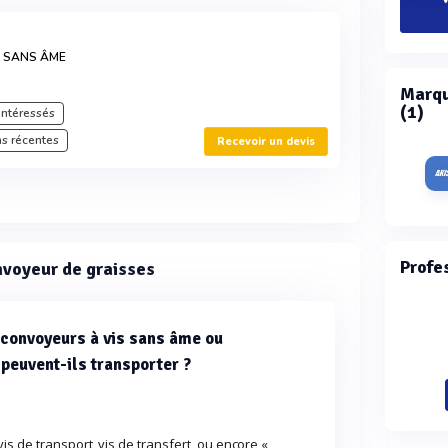
S SANS ÂME
Marqu
(1)
intéressés
s récentes
Recevoir un devis
Profe
nvoyeur de graisses
 convoyeurs à vis sans âme ou
 peuvent-ils transporter ?
is de transport, vis de transfert, ou encore «