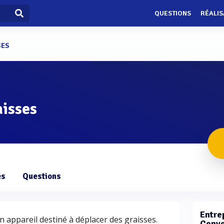
QUESTIONS
RÉALIS
SES
aisses
es
Questions
Entrep
 appareil destiné à déplacer des graisses.
Convo