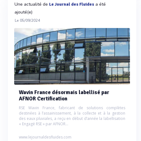
Une actualité de
a été
Le Journal des Fluides
ajouté(e)
Le 05/09/2024
Wavin France désormais labellisé par
AFNOR Certification
RSE Wavin France, fabricant de solutions complètes
destinées à l’assainissement, à la collecte et à la gestion
des eaux pluviales, a reçu en début d’année la labellisation
« Engagé RSE » par AFNOR...
www.lejournaldesfluides.com