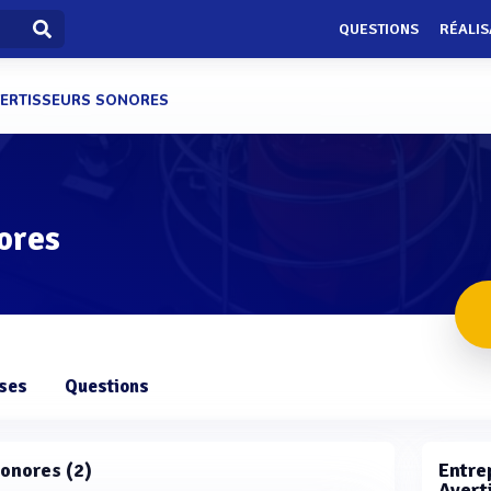
QUESTIONS
RÉALIS
ERTISSEURS SONORES
ores
ises
Questions
sonores (2)
Entrep
Avert