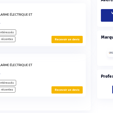
V
LARME ÉLECTRIQUE ET
®
intéressés
Marqu
 récentes
Recevoir un devis
LARME ÉLECTRIQUE ET
®
Profe
intéressés
 récentes
Recevoir un devis