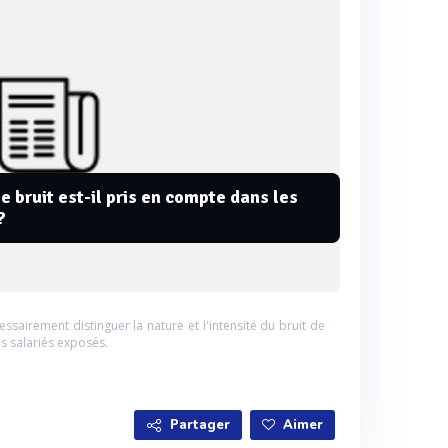
e bruit est-il pris en compte dans les
?
écessairement distinguer la nature et l'intensité du bruit de
es salariés exposés.
Partager
Aimer