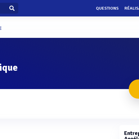
QUESTIONS
RÉALIS
E
ique
Entrep
Accél