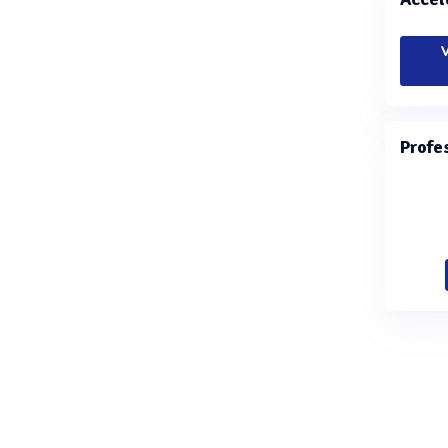
V
Profe