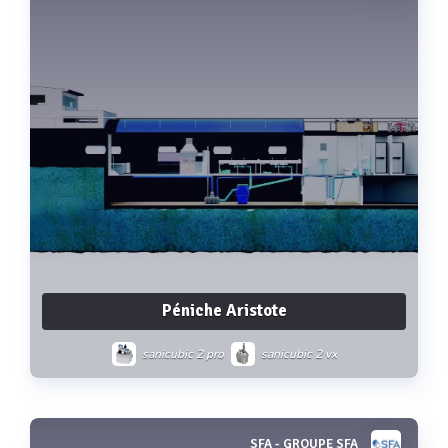
Péniche Aristote
sanicubic 2 pro
sanicubic 2 vx
sanigrease s 680/1600
sanispeed+
SFA - GROUPE SFA