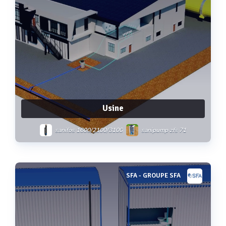
Usine
sanifos 1600/2100/3100
sanipump zfs 71
SFA - GROUPE SFA
Voir plus