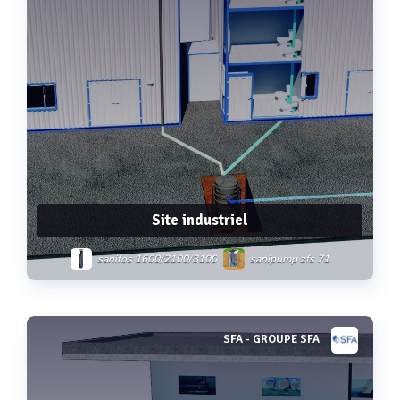
Site industriel
sanifos 1600/2100/3100
sanipump zfs 71
SFA - GROUPE SFA
Voir plus