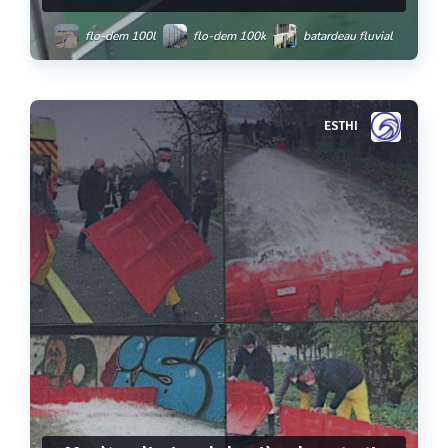
flo-dem 100l
flo-dem 100k
batardeau fluvial
ESTHI
Voir plus