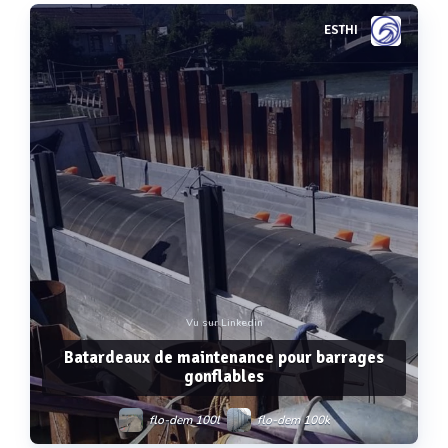
ESTHI
Voir plus
Vu sur Linkedin
Batardeaux de maintenance pour barrages
gonflables
flo-dem 100l
flo-dem 100k