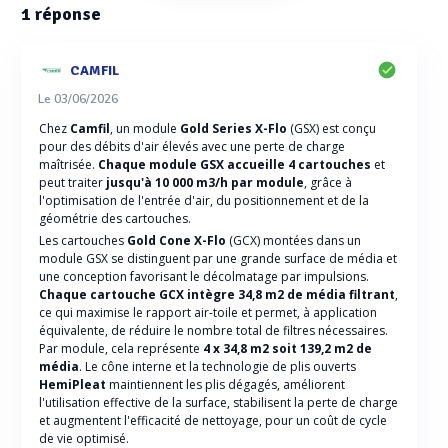
1
réponse
CAMFIL
Le 03/06/2026
Chez
Camfil
, un module
Gold Series X-Flo
(GSX) est conçu
pour des débits d'air élevés avec une perte de charge
maîtrisée.
Chaque module GSX accueille 4 cartouches
et
peut traiter
jusqu'à 10 000 m3/h par module
, grâce à
l'optimisation de l'entrée d'air, du positionnement et de la
géométrie des cartouches.
Les cartouches
Gold Cone X-Flo
(GCX) montées dans un
module GSX se distinguent par une grande surface de média et
une conception favorisant le décolmatage par impulsions.
Chaque cartouche GCX intègre 34,8 m2 de média filtrant
,
ce qui maximise le rapport air-toile et permet, à application
équivalente, de réduire le nombre total de filtres nécessaires.
Par module, cela représente
4 x 34,8 m2 soit 139,2 m2 de
média
. Le cône interne et la technologie de plis ouverts
HemiPleat
maintiennent les plis dégagés, améliorent
l'utilisation effective de la surface, stabilisent la perte de charge
et augmentent l'efficacité de nettoyage, pour un coût de cycle
de vie optimisé.