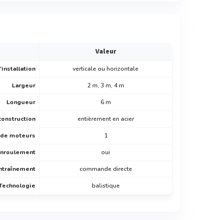
Valeur
'installation
verticale ou horizontale
Largeur
2 m, 3 m, 4 m
Longueur
6 m
construction
entièrement en acier
de moteurs
1
enroulement
oui
ntraînement
commande directe
Technologie
balistique