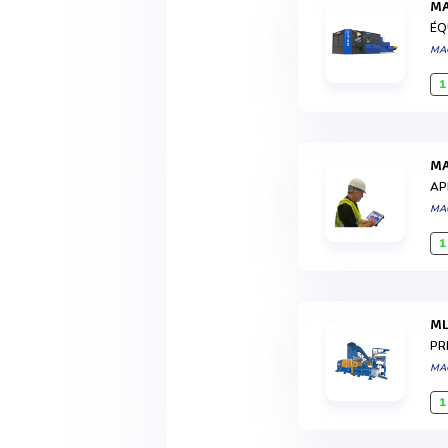
ÉQ
MA
1
AP
MA
1
PR
MA
1