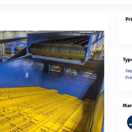
Pr
Typ
Sép
Pré
Mar