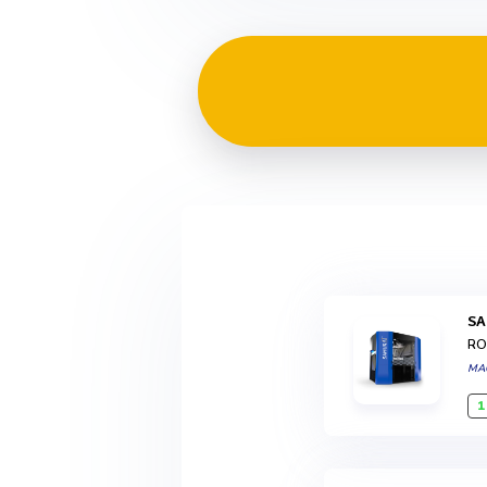
S
RO
MA
1