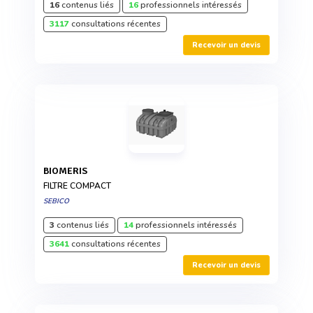
16
contenus liés
16
professionnels intéressés
3117
consultations récentes
Recevoir un devis
BIOMERIS
FILTRE COMPACT
SEBICO
3
contenus liés
14
professionnels intéressés
3641
consultations récentes
Recevoir un devis