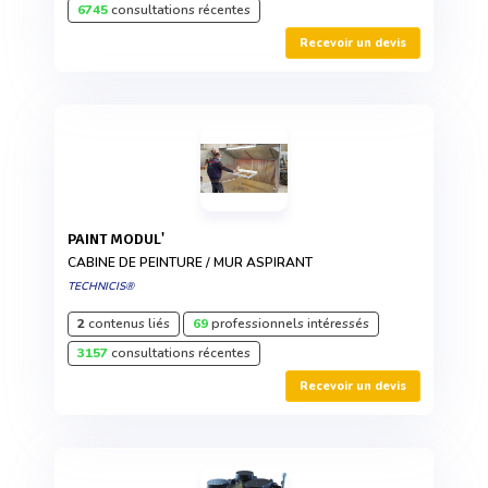
6745
consultations récentes
Recevoir un devis
PAINT MODUL'
CABINE DE PEINTURE / MUR ASPIRANT
TECHNICIS®
2
contenus liés
69
professionnels intéressés
3157
consultations récentes
Recevoir un devis