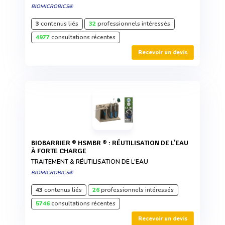
BIOMICROBICS®
3
contenus liés
32
professionnels intéressés
4977
consultations récentes
Recevoir un devis
BIOBARRIER ® HSMBR ® : RÉUTILISATION DE L’EAU
À FORTE CHARGE
TRAITEMENT & RÉUTILISATION DE L'EAU
BIOMICROBICS®
43
contenus liés
26
professionnels intéressés
5746
consultations récentes
Recevoir un devis