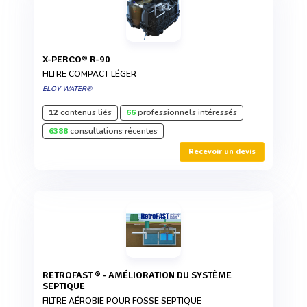
X-PERCO® R-90
FILTRE COMPACT LÉGER
ELOY WATER®
12
contenus liés
66
professionnels intéressés
6388
consultations récentes
Recevoir un devis
RETROFAST ® - AMÉLIORATION DU SYSTÈME
SEPTIQUE
FILTRE AÉROBIE POUR FOSSE SEPTIQUE