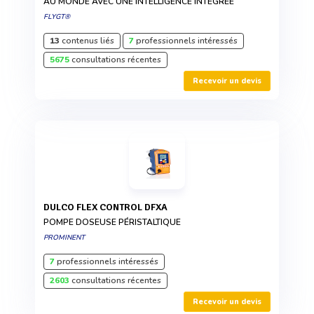
AU MONDE AVEC UNE INTELLIGENCE INTÉGRÉE
FLYGT®
13
contenus liés
7
professionnels intéressés
5675
consultations récentes
Recevoir un devis
DULCO FLEX CONTROL DFXA
POMPE DOSEUSE PÉRISTALTIQUE
PROMINENT
7
professionnels intéressés
2603
consultations récentes
Recevoir un devis