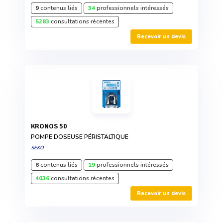
9
contenus liés
34
professionnels intéressés
5283
consultations récentes
Recevoir un devis
KRONOS 50
POMPE DOSEUSE PÉRISTALTIQUE
SEKO
6
contenus liés
19
professionnels intéressés
4036
consultations récentes
Recevoir un devis