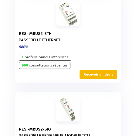
RESI-MBUS2-ETH
PASSERELLE ETHERNET
RESI®
1
professionnels intéressés
990
consultations récentes
Recevoir un devis
RESI-MBUS2-SIO
PASSERELLE SÉRIE MBUS-MODBUS/RTU