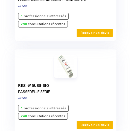
RESI®
1
professionnels intéressés
798
consultations récentes
Recevoir un devis
RESI-MBUS8-SIO
PASSERELLE SÉRIE
RESI®
1
professionnels intéressés
740
consultations récentes
Recevoir un devis