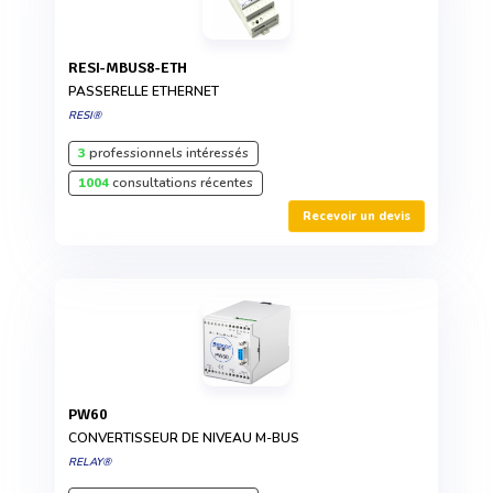
RESI-MBUS8-ETH
PASSERELLE ETHERNET
RESI®
3
professionnels intéressés
1004
consultations récentes
Recevoir un devis
PW60
CONVERTISSEUR DE NIVEAU M-BUS
RELAY®