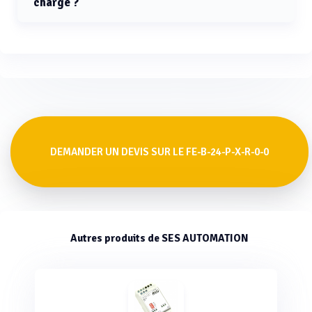
charge ?
Le grand afficheur FE-B-24-P-x-R-0-0 prend en charge
les signaux d'entrée 0-10V, 4-20mA, +/-20mA, et
+/-10VDC.
DEMANDER UN DEVIS SUR LE FE-B-24-P-X-R-0-0
Autres produits de SES AUTOMATION