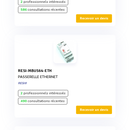
2
professionnels intéressés
586
consultations récentes
Recevoir un devis
RESI-MBUS64-ETH
PASSERELLE ETHERNET
RESI®
2
professionnels intéressés
490
consultations récentes
Recevoir un devis