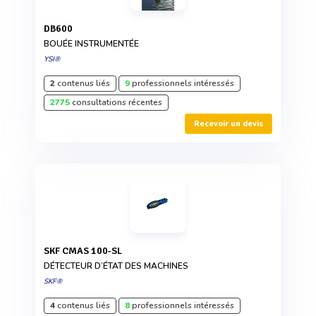
DB600
BOUÉE INSTRUMENTÉE
YSI®
2
contenus liés
9
professionnels intéressés
2775
consultations récentes
Recevoir un devis
SKF CMAS 100-SL
DÉTECTEUR D’ÉTAT DES MACHINES
SKF®
4
contenus liés
8
professionnels intéressés