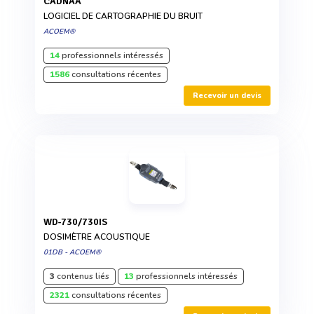
CADNAA
LOGICIEL DE CARTOGRAPHIE DU BRUIT
ACOEM®
14
professionnels intéressés
1586
consultations récentes
Recevoir un devis
WD-730/730IS
DOSIMÈTRE ACOUSTIQUE
01DB - ACOEM®
3
contenus liés
13
professionnels intéressés
2321
consultations récentes