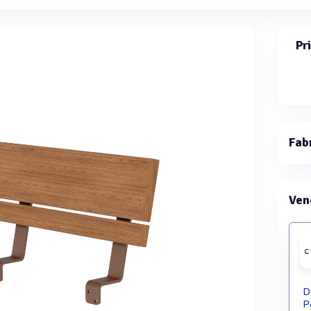
Pr
Fab
Ven
D
P