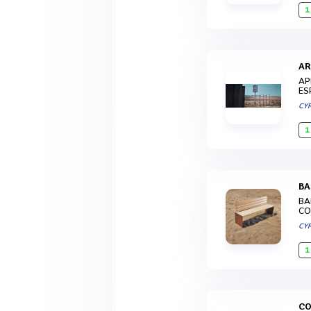
1
A
AP
ES
CY
1
B
BA
CO
CY
1
C