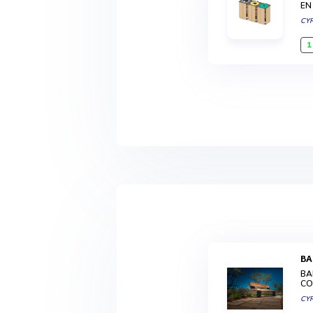
EN
CY
1
B
BA
CO
CY