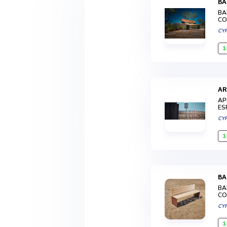
B
BA
CO
CY
1
A
AP
ES
CY
1
B
BA
CO
CY
1