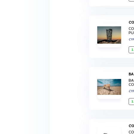
C
CO
PU
CY
1
B
BA
CO
CY
1
C
CO