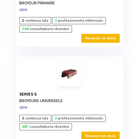
BROYEUR PRIMAIRE
SID®
2
contenus liés
3
professionnels intéressés
748
consultations récentes
Recevoir un devis
SERIES S
BROYEURS UNIVERSELS
SID®
3
contenus liés
2
professionnels intéressés
687
consultations récentes
Recevoir un devis