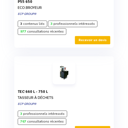
P55 650
ECO.BROYEUR
ECP GROUP®
3
contenus liés
3
professionnels intéressés
977
consultations récentes
Recevoir un devis
TEC 660 L - 750 L
TASSEUR À DÉCHETS
ECP GROUP®
3
professionnels intéressés
767
consultations récentes