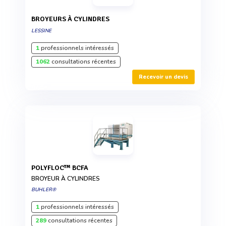
BROYEURS À CYLINDRES
LESSINE
1
professionnels intéressés
1062
consultations récentes
Recevoir un devis
POLYFLOC™ BCFA
BROYEUR À CYLINDRES
BUHLER®
1
professionnels intéressés
289
consultations récentes