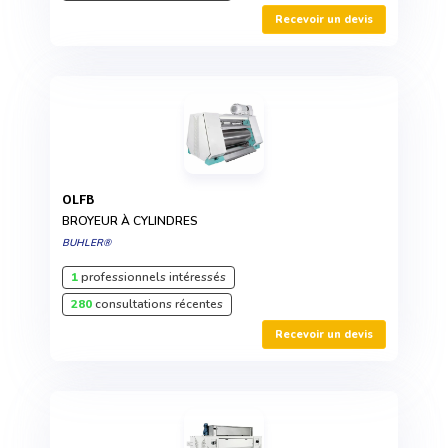
Recevoir un devis
OLFB
BROYEUR À CYLINDRES
BUHLER®
1
professionnels intéressés
280
consultations récentes
Recevoir un devis