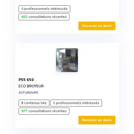
6
professionnels intéressés
652
consultations récentes
Recevoir un devis
P55 650
ECO.BROYEUR
ECP GROUP®
3
contenus liés
3
professionnels intéressés
977
consultations récentes
Recevoir un devis