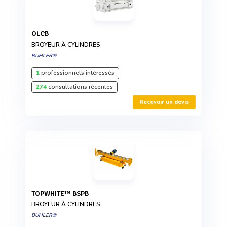
OLCB
BROYEUR À CYLINDRES
BUHLER®
1
professionnels intéressés
274
consultations récentes
Recevoir un devis
TOPWHITE™ BSPB
BROYEUR À CYLINDRES
BUHLER®