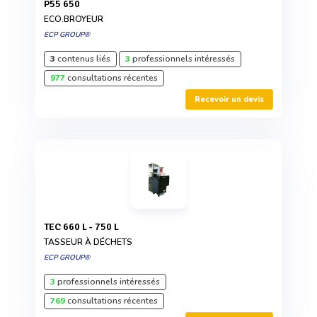
P55 650
ECO.BROYEUR
ECP GROUP®
3
contenus liés
3
professionnels intéressés
977
consultations récentes
Recevoir un devis
TEC 660 L - 750 L
TASSEUR À DÉCHETS
ECP GROUP®
3
professionnels intéressés
769
consultations récentes