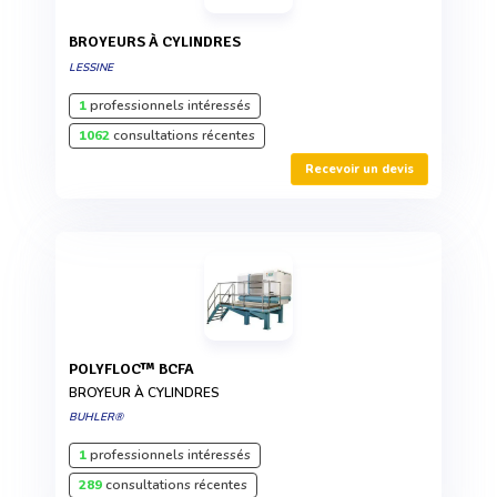
BROYEURS À CYLINDRES
LESSINE
1
professionnels intéressés
1062
consultations récentes
Recevoir un devis
POLYFLOC™ BCFA
BROYEUR À CYLINDRES
BUHLER®
1
professionnels intéressés
289
consultations récentes