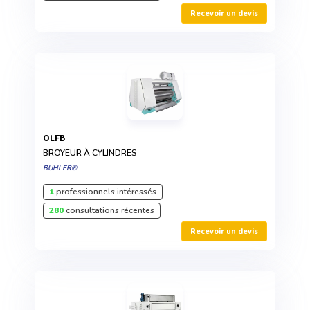
Recevoir un devis
OLFB
BROYEUR À CYLINDRES
BUHLER®
1
professionnels intéressés
280
consultations récentes
Recevoir un devis