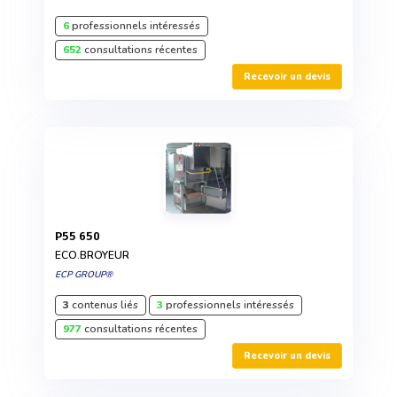
6
professionnels intéressés
652
consultations récentes
Recevoir un devis
P55 650
ECO.BROYEUR
ECP GROUP®
3
contenus liés
3
professionnels intéressés
977
consultations récentes
Recevoir un devis