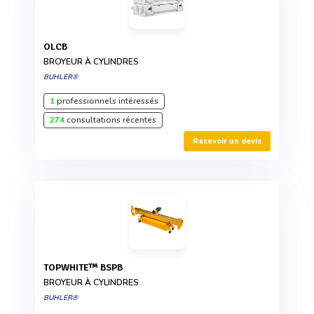
OLCB
BROYEUR À CYLINDRES
BUHLER®
1
professionnels intéressés
274
consultations récentes
Recevoir un devis
TOPWHITE™ BSPB
BROYEUR À CYLINDRES
BUHLER®