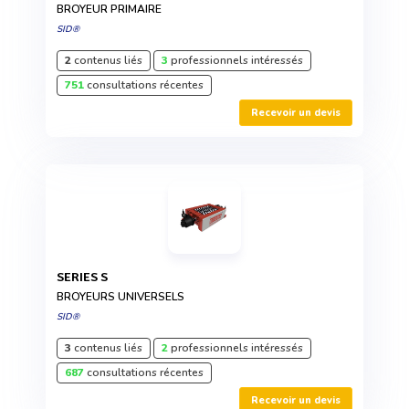
BROYEUR PRIMAIRE
SID®
2
contenus liés
3
professionnels intéressés
751
consultations récentes
Recevoir un devis
SERIES S
BROYEURS UNIVERSELS
SID®
3
contenus liés
2
professionnels intéressés
687
consultations récentes
Recevoir un devis