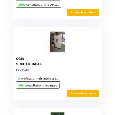
1590
consultations récentes
Recevoir un devis
CGM
MOBILIER URBAIN
ECONOX®
3
professionnels intéressés
905
consultations récentes
Recevoir un devis