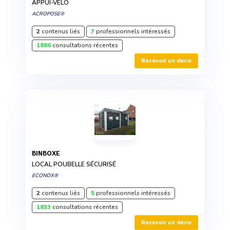
APPUI-VÉLO
ACROPOSE®
2
contenus liés
7
professionnels intéressés
1886
consultations récentes
Recevoir un devis
BINBOXE
LOCAL POUBELLE SÉCURISÉ
ECONOX®
2
contenus liés
5
professionnels intéressés
1833
consultations récentes
Recevoir un devis