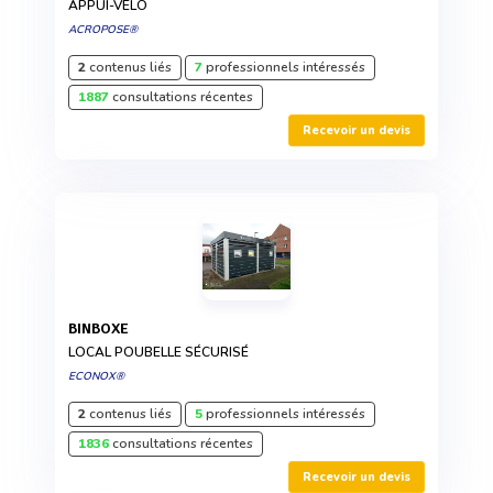
APPUI-VÉLO
ACROPOSE®
2
contenus liés
7
professionnels intéressés
1887
consultations récentes
Recevoir un devis
BINBOXE
LOCAL POUBELLE SÉCURISÉ
ECONOX®
2
contenus liés
5
professionnels intéressés
1836
consultations récentes
Recevoir un devis