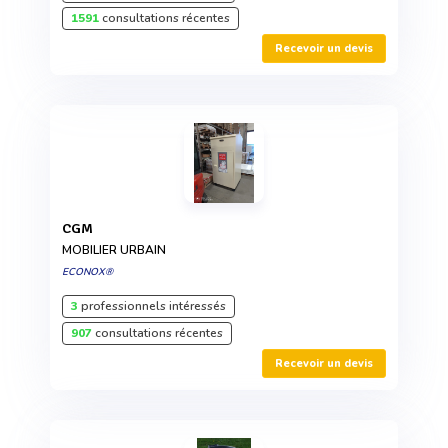
1591
consultations récentes
Recevoir un devis
CGM
MOBILIER URBAIN
ECONOX®
3
professionnels intéressés
907
consultations récentes
Recevoir un devis