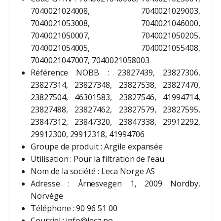
7040021024008, 7040021029003,
7040021053008, 7040021046000,
7040021050007, 7040021050205,
7040021054005, 7040021055408,
7040021047007, 7040021058003
Référence NOBB : 23827439, 23827306,
23827314, 23827348, 23827538, 23827470,
23827504, 46301583, 23827546, 41994714,
23827488, 23827462, 23827579, 23827595,
23847312, 23847320, 23847338, 29912292,
29912300, 29912318, 41994706
Groupe de produit : Argile expansée
Utilisation : Pour la filtration de l’eau
Nom de la société : Leca Norge AS
Adresse : Årnesvegen 1, 2009 Nordby,
Norvège
Téléphone : 90 96 51 00
Courriel : info@leca.no