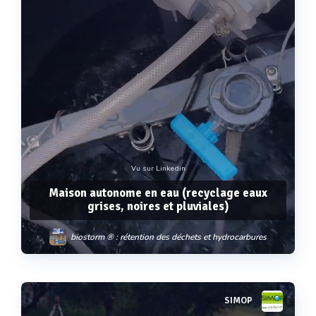
Vu sur Linkedin
Maison autonome en eau (recyclage eaux
grises, noires et pluviales)
biostorm ® : rétention des déchets et hydrocarbures
sanitee ® : dégrilleur / filtre
biobarrier ® mbr : réutilisation de l’eau
SIMOP
Voir plus
acqua-reuse ® : le recyclage ultime