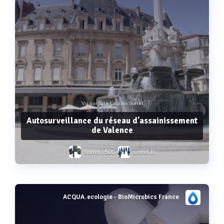
Vu sur Site Lacroix Sofrel
Autosurveillance du réseau d’assainissement
de Valence
sofrel s500
sofrel ls
ACQUA.ecologie - BioMicrobics France
Voir plus