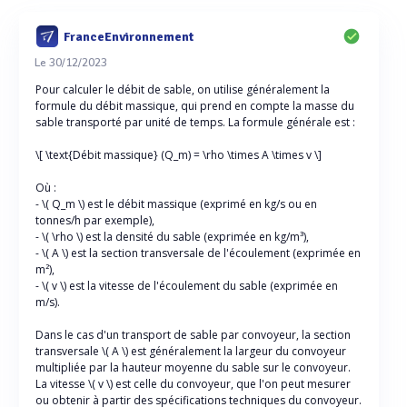
FranceEnvironnement
Le 30/12/2023
Pour calculer le débit de sable, on utilise généralement la
formule du débit massique, qui prend en compte la masse du
sable transporté par unité de temps. La formule générale est :
\[ \text{Débit massique} (Q_m) = \rho \times A \times v \]
Où :
- \( Q_m \) est le débit massique (exprimé en kg/s ou en
tonnes/h par exemple),
- \( \rho \) est la densité du sable (exprimée en kg/m³),
- \( A \) est la section transversale de l'écoulement (exprimée en
m²),
- \( v \) est la vitesse de l'écoulement du sable (exprimée en
m/s).
Dans le cas d'un transport de sable par convoyeur, la section
transversale \( A \) est généralement la largeur du convoyeur
multipliée par la hauteur moyenne du sable sur le convoyeur.
La vitesse \( v \) est celle du convoyeur, que l'on peut mesurer
ou obtenir à partir des spécifications techniques du convoyeur.