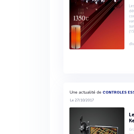
Le
dé
co
var
su
(1
dlv
Une actualité de
CONTROLES ES
Le 27/10/2017
L
Ke
Gr