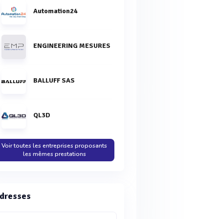
Automation24
ENGINEERING MESURES
BALLUFF SAS
QL3D
Voir toutes les entreprises proposants
les mêmes prestations
dresses