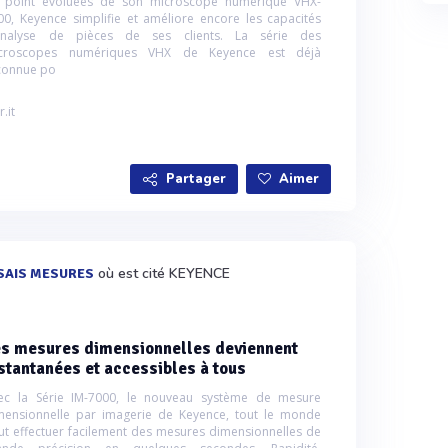
 point évoluées de son microscope numérique VHX-
00, Keyence simplifie et améliore encore les capacités
analyse de pièces de ses clients. La série des
croscopes numériques VHX de Keyence est déjà
connue po
r.it
Partager
Aimer
où est cité KEYENCE
SAIS MESURES
s mesures dimensionnelles deviennent
stantanées et accessibles à tous
ec la Série IM-7000, le nouveau système de mesure
mensionnelle par imagerie de Keyence, tout le monde
ut effectuer facilement des mesures dimensionnelles de