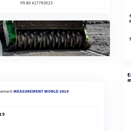
FR 80 417793023
E
m
vènement
MEASUREMENT WORLD 2019
19