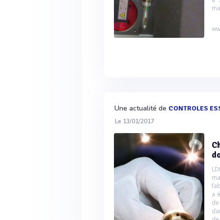
ma
ww
Une actualité de
CONTROLES ES
Le 13/01/2017
C
do
LD
ma
fa
a é
de
dan
de