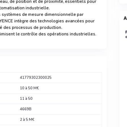
eau, de position et de proximité, essentiels pour
omatisation industrielle.
s systèmes de mesure dimensionnelle par
A
EYENCE intègre des technologies avancées pour
ité des processus de production.
imisent le contrôle des opérations industrielles.
41779302300025
10 à 50 M€
11 à 50
4669B
2 à 5 M€