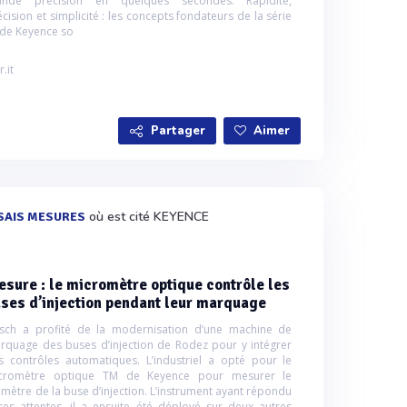
ande précision en quelques secondes. Rapidité,
cision et simplicité : les concepts fondateurs de la série
 de Keyence so
r.it
Partager
Aimer
où est cité KEYENCE
SAIS MESURES
sure : le micromètre optique contrôle les
ses d’injection pendant leur marquage
sch a profité de la modernisation d’une machine de
rquage des buses d’injection de Rodez pour y intégrer
s contrôles automatiques. L’industriel a opté pour le
cromètre optique TM de Keyence pour mesurer le
amètre de la buse d’injection. L’instrument ayant répondu
ses attentes, il a ensuite été déployé sur deux autres