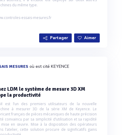
chines du même type.
w.controles-essais-mesures.fr
Partager
Aimer
où est cité KEYENCE
SAIS MESURES
hez LDM le système de mesure 3D XM
pe la productivité
M est l’un des premiers utilisateurs de la nouvelle
chine à mesurer 3D de la série XM de Keyence. Le
bricant français de pièces mécaniques de haute précision
té convaincu par sa simplicité d’utilisation et sa rapidité
 mise en œuvre. Mise à la disposition des opérateurs
s l’atelier, cette solution procure de significatifs gains
 productivité.