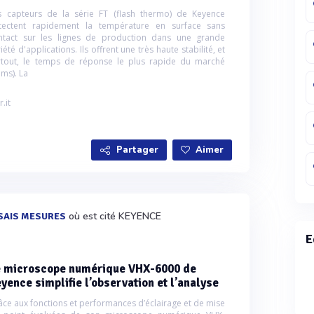
s capteurs de la série FT (flash thermo) de Keyence
tectent rapidement la température en surface sans
ntact sur les lignes de production dans une grande
iété d'applications. Ils offrent une très haute stabilité, et
rtout, le temps de réponse le plus rapide du marché
5ms). La
r.it
Partager
Aimer
où est cité KEYENCE
SAIS MESURES
E
e microscope numérique VHX-6000 de
yence simplifie l’observation et l’analyse
âce aux fonctions et performances d’éclairage et de mise