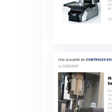
gr
pré
IM
dlv
Une actualité de
CONTROLES ES
Le 13/03/2017
Me
bu
Bo
ma
de
mi
di
à 