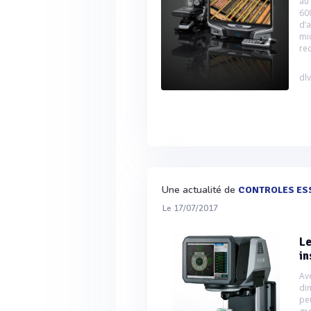
au
60
d’
mi
re
dlv
Une actualité de
CONTROLES ES
Le 17/07/2017
Le
in
Av
di
pe