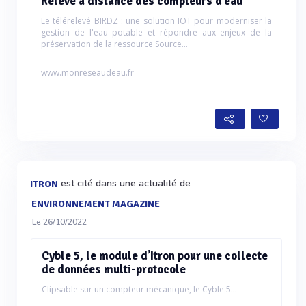
Relevé à distance des compteurs d’eau
Le télérelevé BIRDZ : une solution IOT pour moderniser la
gestion de l'eau potable et répondre aux enjeux de la
préservation de la ressource Source...
www.monreseaudeau.fr
est cité dans une actualité de
ITRON
ENVIRONNEMENT MAGAZINE
Le 26/10/2022
Cyble 5, le module d’Itron pour une collecte
de données multi-protocole
Clipsable sur un compteur mécanique, le Cyble 5...