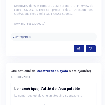
Découvrez dans le Tome 3 du Livre Blanc IoT, l'interview de
Laure SIMON, Directrice projet Teleo, Direction des
Opérations chez Veolia Eau FRANCE Source...
www.monreseaudeau.fr
2 entreprise(s)
Une actualité de
a été ajouté(e)
Construction Cayola
Le 30/03/2023
Le numérique, l’allié de l’eau potable
Le numérique est devenu un atout indispensable ...