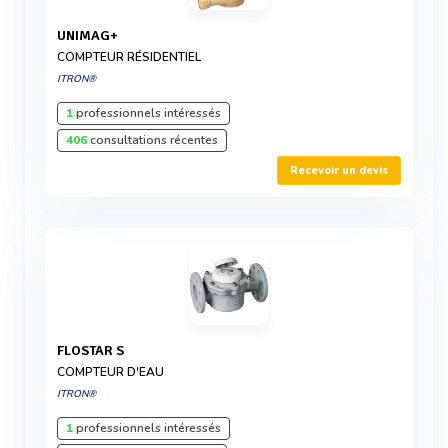
UNIMAG+
COMPTEUR RÉSIDENTIEL
ITRON®
1
professionnels intéressés
406
consultations récentes
Recevoir un devis
FLOSTAR S
COMPTEUR D'EAU
ITRON®
1
professionnels intéressés