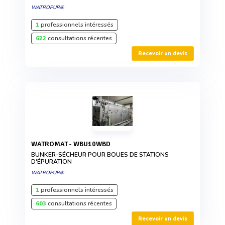
WATROPUR®
1
professionnels intéressés
622
consultations récentes
Recevoir un devis
WATROMAT - WBU10WBD
BUNKER-SÉCHEUR POUR BOUES DE STATIONS
D'ÉPURATION
WATROPUR®
1
professionnels intéressés
603
consultations récentes
Recevoir un devis