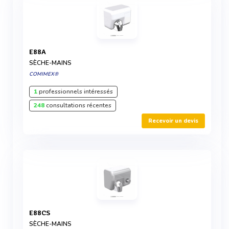
E88A
SÈCHE-MAINS
COMIMEX®
1
professionnels intéressés
248
consultations récentes
Recevoir un devis
E88CS
SÈCHE-MAINS