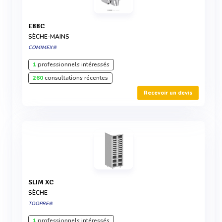
E88C
SÈCHE-MAINS
COMIMEX®
1
professionnels intéressés
260
consultations récentes
Recevoir un devis
SLIM XC
SÈCHE
TOOPRE®
1
professionnels intéressés