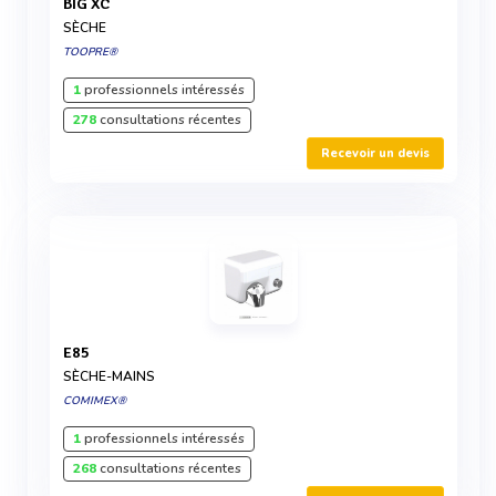
BIG XC
SÈCHE
TOOPRE®
1
professionnels intéressés
278
consultations récentes
Recevoir un devis
E85
SÈCHE-MAINS
COMIMEX®
1
professionnels intéressés
268
consultations récentes