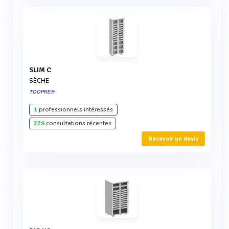
SLIM C
SÈCHE
TOOPRE®
1
professionnels intéressés
279
consultations récentes
Recevoir un devis