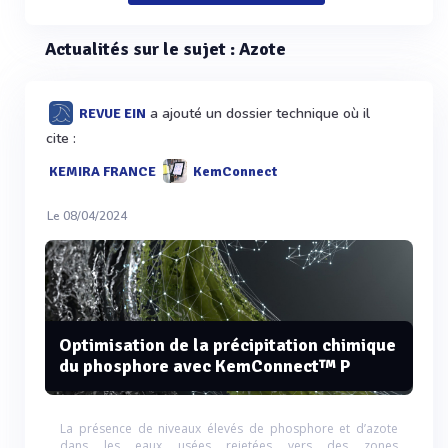
Actualités sur le sujet : Azote
a ajouté un dossier technique où il
REVUE EIN
cite :
KEMIRA FRANCE
KemConnect
Le 08/04/2024
Optimisation de la précipitation chimique
du phosphore avec KemConnect™ P
La présence de niveaux élevés de phosphore et d’azote
dans les eaux usées rejetées vers des zones