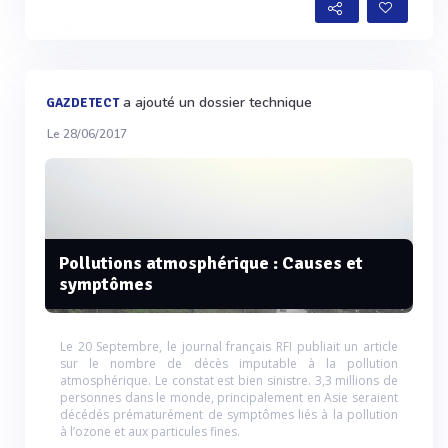
a ajouté un dossier technique
GAZDETECT
Le 28/06/2017
Pollutions atmosphérique : Causes et
symptômes
Le 20 Septembre, le journal français RFI publiait un article
sur le nombre de décès imputable à la pollution
atmosphérique. Le constat est bien sinistre. 3,3 millions de
personnes dans le monde, principalement en Asie seraient
décédés prématurément de symptômes liés à la pollution
à l’ozone et aux particules fines.