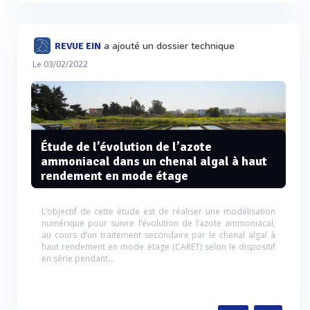
a ajouté un dossier technique
REVUE EIN
Le 03/02/2022
Étude de l’évolution de l’azote
ammoniacal dans un chenal algal à haut
rendement en mode étage
L’objectif de cette étude est de réaliser une modélisation
numérique pour suivre l’évolution de l’azote ammoniacal,
au cours d’un traitement secondaire par le chenal algal à
haut rendement en mode étage (CARET) selon le dispositif
en série pendant...