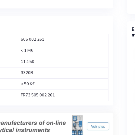
E
m
505 002 261
< 1 M€
11 à 50
3320B
< 50 K€
FR73 505 002 261