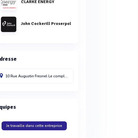
CLARKE ENERGY
John Cockerill Proserpol
dresse
10 Rue Augustin Fresnel Le compleKS Terre Rouge
Montaigu-Vendée
85600
quipes
Je travaille dans cette entreprise