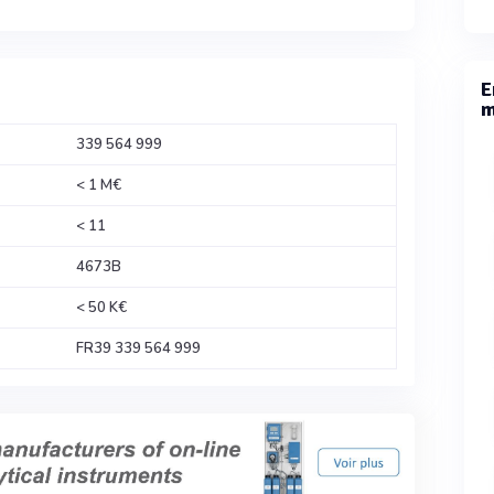
E
m
339 564 999
< 1 M€
< 11
4673B
< 50 K€
FR39 339 564 999