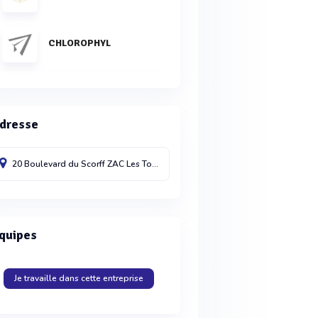
CHLOROPHYL
dresse
20 Boulevard du Scorff ZAC Les Touches
35740
Pacé
quipes
Je travaille dans cette entreprise