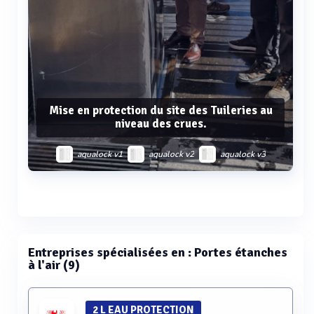
Mise en protection du site des Tuileries au
niveau des crues.
aqualock v1
aqualock v2
aqualock v3
aqualock v6
cheminée étanche
Voir plus
Entreprises spécialisées en : Portes étanches
à l'air (9)
2 L EAU PROTECTION